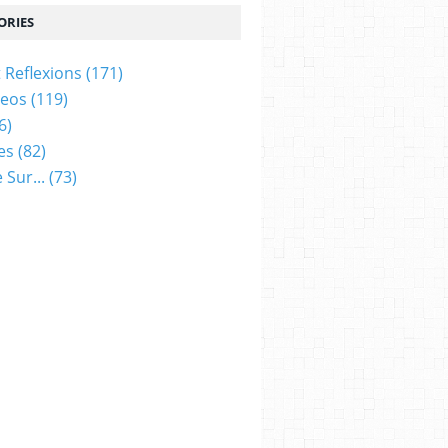
ORIES
t Reflexions
(171)
deos
(119)
6)
es
(82)
 Sur...
(73)