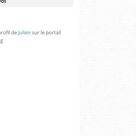
POS
profil de
Julien
sur le portail
og