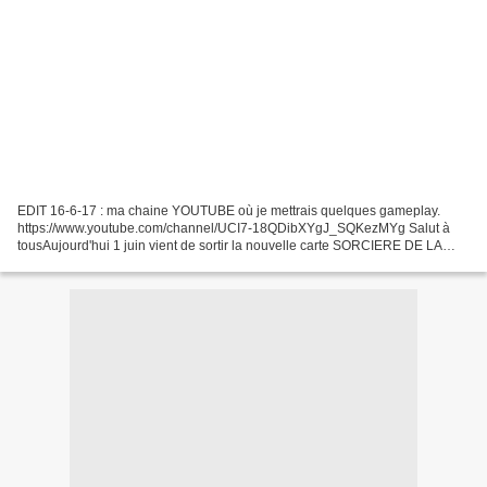
EDIT 16-6-17 : ma chaine YOUTUBE où je mettrais quelques gameplay.
https://www.youtube.com/channel/UCI7-18QDibXYgJ_SQKezMYg Salut à
tousAujourd'hui 1 juin vient de sortir la nouvelle carte SORCIERE DE LA
NUIT pour ceux qui atteignent l'arene 8 ou +C'est...