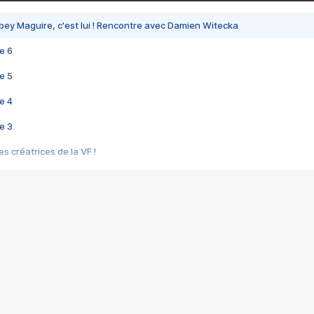
bey Maguire, c'est lui ! Rencontre avec Damien Witecka
e 6
e 5
e 4
e 3
s créatrices de la VF !
e 2
e 1
e Mektoub My Love arrive enfin ! Rencontre avec Shaïn Boumedine et Sal
i : après Toni en famille
elle réalise le bouleversant Dites lui que je l'aime
ais ! Rencontre autour de Vie privée de Rebecca Zlotowski