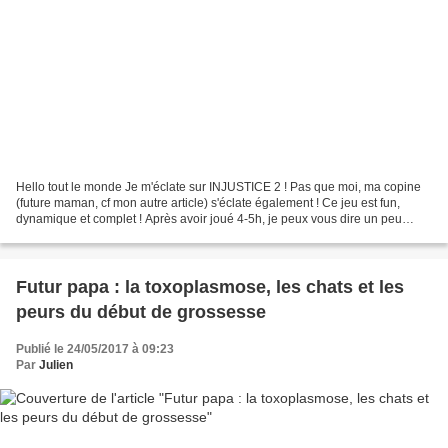
Hello tout le monde Je m'éclate sur INJUSTICE 2 ! Pas que moi, ma copine
(future maman, cf mon autre article) s'éclate également ! Ce jeu est fun,
dynamique et complet ! Après avoir joué 4-5h, je peux vous dire un peu
comment ça fonctionne pour ceux qui...
Futur papa : la toxoplasmose, les chats et les
peurs du début de grossesse
Publié le 24/05/2017 à 09:23
Par
Julien