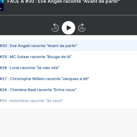
FACE A #30 : Eve Angeli raconte "Avant de partir"
#30 : Eve Angeli raconte "Avant de partir"
#29 : MC Solaar raconte "Bouge de là"
28 : Lorie raconte "Je vais vite"
#27 : Christophe Willem raconte "Jacques a dit"
#26 : Chimène Badi raconte "Entre nous"
#25 : Indochine raconte "3e sexe"
#24 : Zaho raconte "C'est chelou"
#23 : Patrick Bruel raconte "Au café des délices"
#22 : Kyo raconte "Le chemin"