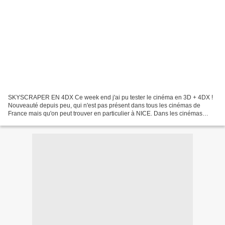
SKYSCRAPER EN 4DX Ce week end j'ai pu tester le cinéma en 3D + 4DX !
Nouveauté depuis peu, qui n'est pas présent dans tous les cinémas de
France mais qu'on peut trouver en particulier à NICE. Dans les cinémas
PATHE.Le principe de la 4DX est d'avoir vos...