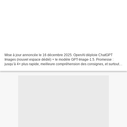
Mise à jour annoncée le 16 décembre 2025. OpenAI déploie ChatGPT
Images (nouvel espace dédié) + le modèle GPT-Image-1.5. Promesse :
jusqu’à 4× plus rapide, meilleure compréhension des consignes, et surtout
de l’édition beaucoup plus fiable. Le modèle...