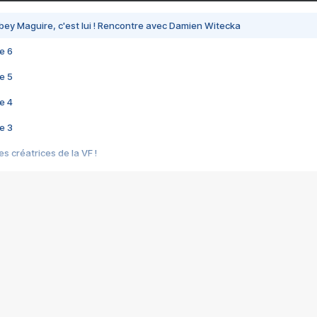
bey Maguire, c'est lui ! Rencontre avec Damien Witecka
e 6
e 5
e 4
e 3
s créatrices de la VF !
e 2
e 1
e Mektoub My Love arrive enfin ! Rencontre avec Shaïn Boumedine et Sal
i : après Toni en famille
elle réalise le bouleversant Dites lui que je l'aime
ais ! Rencontre autour de Vie privée de Rebecca Zlotowski