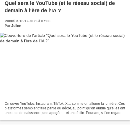
Quel sera le YouTube (et le réseau social) de
demain à l’ère de l’IA ?
Publié le 16/12/2025 à 07:00
Par
Julien
On ouvre YouTube, Instagram, TikTok, X… comme on allume la lumière. Ces
plateformes semblent faire partie du décor, au point qu’on oublie qu’elles ont
une date de naissance, une apogée… et un déclin. Pourtant, si l’on regarde
leurs courbes d’intérêt dans...