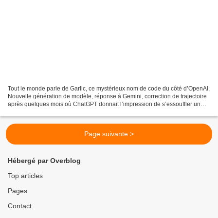
Tout le monde parle de Garlic, ce mystérieux nom de code du côté d’OpenAI.
Nouvelle génération de modèle, réponse à Gemini, correction de trajectoire
après quelques mois où ChatGPT donnait l’impression de s’essouffler un
peu… Les fuites se multiplient,...
Page suivante >
Hébergé par Overblog
Top articles
Pages
Contact